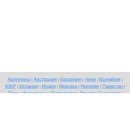
Аргентина
Австралия
Бразилия
Чили
Колумбия
|
|
|
|
|
ЮАР
Испания
Индия
Мексика
Нигерия
Пакистан
|
|
|
|
|
|
Перу
Филиппины
Португалия
Россия
Сингапур
|
|
|
|
|
Великобритания
США
Венесуэла
|
|
Copyright © 2026 Terdo — доска бесплатных объявлений, Руза
Напишите нам
Политика конфиденциальности
|