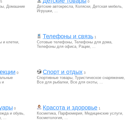
Детские товары
5
0
ры
,
Домашние
Детские автокресла
,
Коляски
,
Детская мебель
,
Игрушки
,
...
Телефоны и связь
1
ы и клетки
,
Сотовые телефоны
,
Телефоны для дома
,
Телефоны для офиса
,
Рации
,
...
екции
Спорт и отдых
0
3
альные
Спортивные товары
,
Туристическое снаряжение
,
 и
Все для рыбалки
,
Все для охоты
,
...
суары
Красота и здоровье
0
1
ежда и обувь
,
Косметика
,
Парфюмерия
,
Медицинские услуги
,
я
,
...
Косметология
,
...