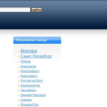
Популярные города
Москва
Санкт-Петербург
Пенза
Краснодар
Новосибирск
Красноярск
Ростов-на-Дону
Екатеринбург
Челябинск
Нижний Новгород
Самара
Йошкар-Ола