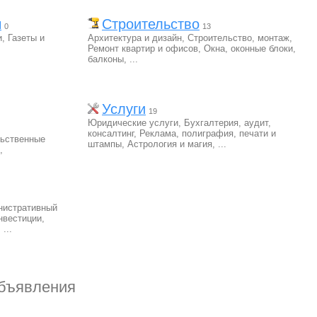
ы
Строительство
0
13
и
,
Газеты и
Архитектура и дизайн
,
Строительство, монтаж
,
Ремонт квартир и офисов
,
Окна, оконные блоки,
балконы
,
...
Услуги
19
Юридические услуги
,
Бухгалтерия, аудит,
консалтинг
,
Реклама, полиграфия, печати и
ьственные
штампы
,
Астрология и магия
,
...
,
нистративный
нвестиции,
,
...
бъявления