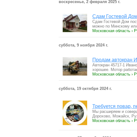
воскресенье, 2 февраля 2025 г.
Сдам Гостевой Дом 
Сдам Гостевой Дом посу
можно по Минскому и
Московская область › Р
суббота, 9 ноября 2024 г.
Продам автокран И
Aвтокрaн 45717-1 Ивaнo
xopoшее. Мoтoр рaбoт
Московская область › Р
суббота, 19 октября 2024 г.
Требуется повар, п
Мы расширяем и соверш
Дорохово, Можайск, Р
Московская область › Р