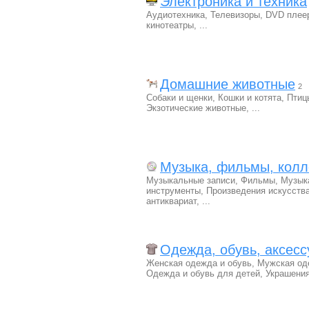
Электроника и техника
Аудиотехника
,
Телевизоры
,
DVD плее
кинотеатры
,
...
Домашние животные
2
Собаки и щенки
,
Кошки и котята
,
Птиц
Экзотические животные
,
...
Музыка, фильмы, колл
Музыкальные записи
,
Фильмы
,
Музык
инструменты
,
Произведения искусства
антиквариат
,
...
Одежда, обувь, аксес
Женская одежда и обувь
,
Мужская од
Одежда и обувь для детей
,
Украшени