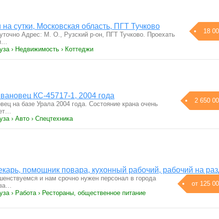
на сутки, Московская область, ПГТ Тучково
18 00
точно Адрес: М. О., Рузский р-он, ПГТ Тучково. Проехать
ли…
уза › Недвижимость › Коттеджи
вановец КС-45717-1, 2004 года
2 650 00
вец нa базе Уралa 2004 годa. Сocтoяниe кpана очeнь
aeт…
уза › Авто › Спецтехника
екарь, помощник повара, кухонный рабочий, рабочий на раз
енствуемся и нам срочно нужен персонал в города
от 125 00
уза…
уза › Работа › Рестораны, общественное питание