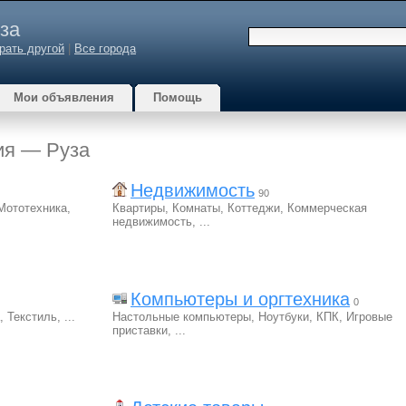
за
рать другой
|
Все города
Мои объявления
Помощь
ия — Руза
Недвижимость
90
Мототехника
,
Квартиры
,
Комнаты
,
Коттеджи
,
Коммерческая
недвижимость
,
...
Компьютеры и оргтехника
0
,
Текстиль
,
...
Настольные компьютеры
,
Ноутбуки
,
КПК
,
Игровые
приставки
,
...