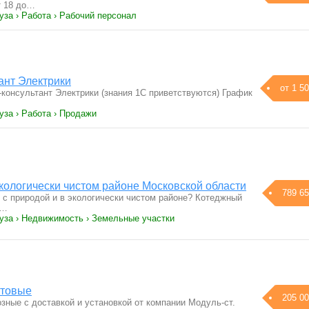
т 18 до…
уза › Работа › Рабочий персонал
ант Электрики
от 1 50
-консультант Электрики (знания 1С приветствуются) График
уза › Работа › Продажи
экологически чистом районе Московской области
789 65
 с природой и в экологически чистом районе? Котеджный
о…
Руза › Недвижимость › Земельные участки
отовые
205 00
зные с доставкой и установкой от компании Модуль-ст.