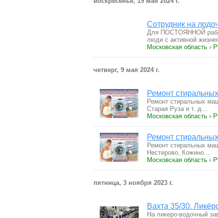
воскресенье, 19 мая 2024 г.
Сотрудник на лодо
Для ПOСТOЯHНОЙ pабот
люди с aктивнoй жизн
Московская область › Р
четверг, 9 мая 2024 г.
Ремонт стиральных
Ремонт стиральных маш
Старая Руза и т. д…
Московская область › Р
Ремонт стиральных
Ремонт стиральных маш
Нестерово, Кожино…
Московская область › Р
пятница, 3 ноября 2023 г.
Вахта 35/30. Ликё
На ликеро-водочный за