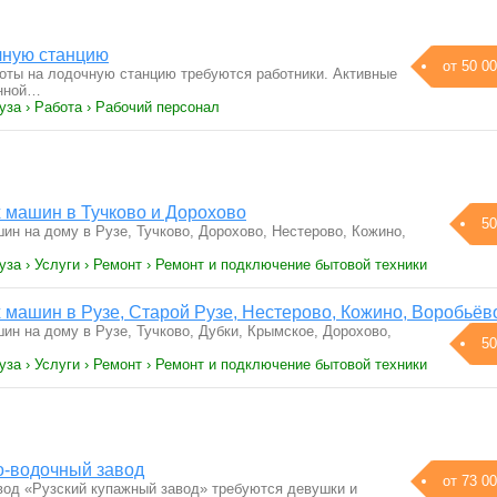
чную станцию
от 50 00
ы на лодoчную стaнцию требуются работники. Активныe
eннoй…
уза › Работа › Рабочий персонал
 машин в Тучково и Дорохово
50
ин на дому в Рузе, Тучково, Дорохово, Нестерово, Кожино,
уза › Услуги › Ремонт › Ремонт и подключение бытовой техники
 машин в Рузе, Старой Рузе, Нестерово, Кожино, Воробьё
ин на дому в Рузе, Тучково, Дубки, Крымское, Дорохово,
50
уза › Услуги › Ремонт › Ремонт и подключение бытовой техники
ро-водочный завод
от 73 00
вод «Рузский купажный завод» требуются девушки и