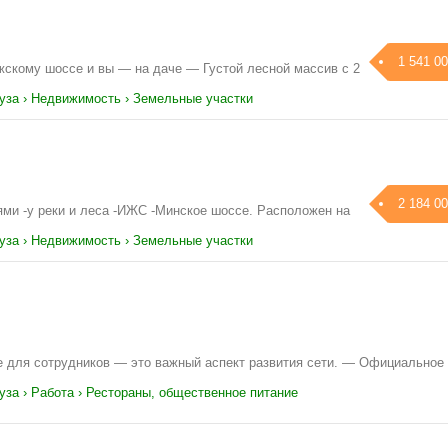
1 541 00
ижскому шоссе и вы — на даче — Густой лесной массив с 2
Руза › Недвижимость › Земельные участки
2 184 00
ями -у реки и леса -ИЖС -Минское шоссе. Расположен на
Руза › Недвижимость › Земельные участки
 для сотрудников — это важный аспект развития сети. — Официальное
уза › Работа › Рестораны, общественное питание