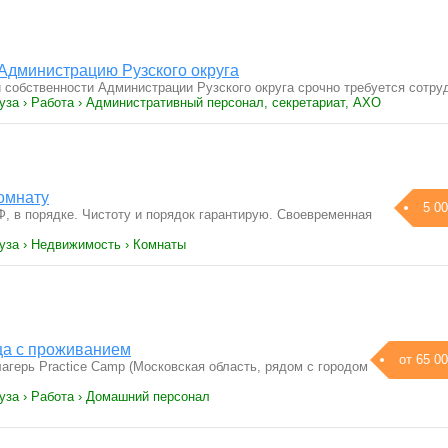
 Администрацию Рузского округа
 собственности Администрации Рузского округа срочно требуется сотру
уза › Работа › Административный персонал, секретариат, АХО
омнату
5 00
Ф, в порядке. Чистоту и порядок гарантирую. Своевременная
Руза › Недвижимость › Комнаты
ца с проживанием
от 65 00
агерь Practice Camp (Московская область, рядом с городом
уза › Работа › Домашний персонал