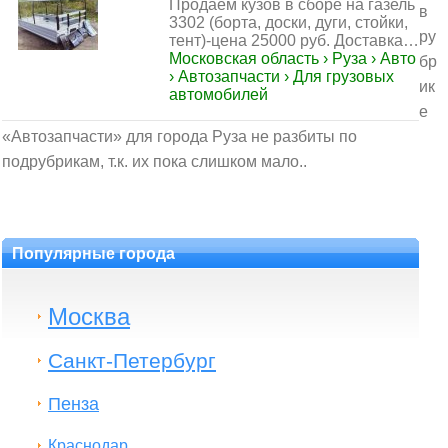
Продаем кузов в сборе на газель
в
3302 (борта, доски, дуги, стойки,
ру
тент)-цена 25000 руб. Доставка…
Московская область › Руза › Авто
бр
› Автозапчасти › Для грузовых
ик
автомобилей
е
«Автозапчасти» для города Руза не разбиты по
подрубрикам, т.к. их пока слишком мало..
Популярные города
Москва
Санкт-Петербург
Пенза
Краснодар