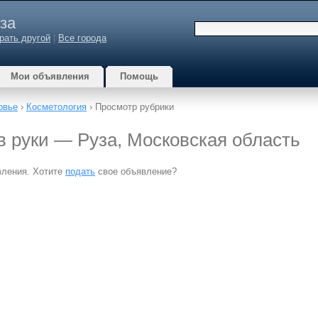
за
рать другой
|
Все города
Мои объявления
Помощь
овье
›
Косметология
› Просмотр рубрики
 в руки — Руза, Московская область
вления. Хотите
подать
свое объявление?