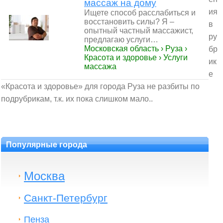
массаж на дому
ия
Ищете способ расслабиться и
восстановить силы? Я –
в
опытный частный массажист,
ру
предлагаю услуги…
Московская область › Руза ›
бр
Красота и здоровье › Услуги
ик
массажа
е
«Красота и здоровье» для города Руза не разбиты по
подрубрикам, т.к. их пока слишком мало..
Популярные города
Москва
Санкт-Петербург
Пенза