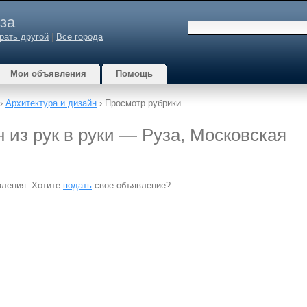
за
рать другой
|
Все города
Мои объявления
Помощь
›
Архитектура и дизайн
› Просмотр рубрики
 из рук в руки — Руза, Московская
вления. Хотите
подать
свое объявление?