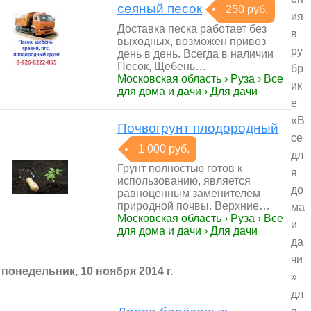
сеяный песок
250 руб.
ия
Доставка песка работает без
в
выходных, возможен привоз
ру
день в день. Всегда в наличии
Песок, Щебень…
бр
Московская область › Руза › Все
ик
для дома и дачи › Для дачи
е
«В
Почвогрунт плодородный
се
1 000 руб.
дл
Грунт полностью готов к
я
использованию, является
до
равноценным заменителем
природной почвы. Верхние…
ма
Московская область › Руза › Все
и
для дома и дачи › Для дачи
да
чи
понедельник, 10 ноября 2014 г.
»
дл