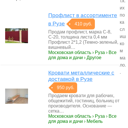
т.к.
их
Профлист в ассортименте
по
ка
в Рузе
410 руб.
сл
Продам профлист, марка С-8,
иш
С-20, толщина листа 0,4 мм
Профлист 2*1,2 (Темно-зеленый,
ко
вишневый…
м
Московская область › Руза › Все
для дома и дачи › Другое
ма
ло.
Кровати металлические с
.
доставкой в Рузе
950 руб.
Продаем кровати для рабочих,
общежитий, гостиниц, больниц от
производителя. Основание —
сетка…
Московская область › Руза › Все
для дома и дачи › Мебель