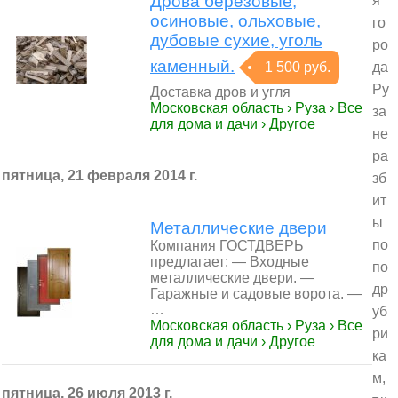
Дрова берёзовые,
я
осиновые, ольховые,
го
дубовые сухие, уголь
ро
каменный.
1 500 руб.
да
Ру
Доставка дров и угля
Московская область › Руза › Все
за
для дома и дачи › Другое
не
ра
пятница, 21 февраля 2014 г.
зб
ит
ы
Металлические двери
по
Компания ГОСТДВЕРЬ
предлагает: — Входные
по
металлические двери. —
др
Гаражные и садовые ворота. —
…
уб
Московская область › Руза › Все
ри
для дома и дачи › Другое
ка
м,
пятница, 26 июля 2013 г.