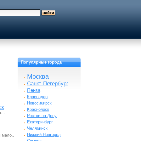
Популярные города
Москва
Санкт-Петербург
Пенза
Краснодар
Новосибирск
ск
Красноярск
 в…
Ростов-на-Дону
Екатеринбург
Челябинск
Нижний Новгород
 мало..
Самара