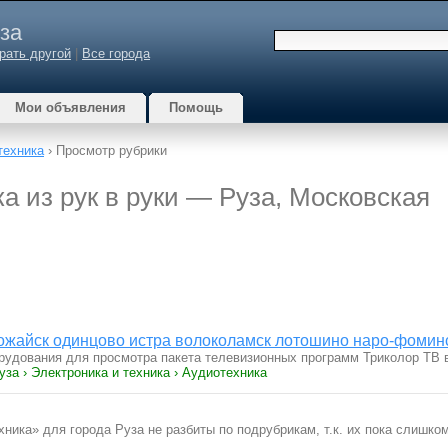
за
рать другой
|
Все города
Мои объявления
Помощь
техника
› Просмотр рубрики
а из рук в руки — Руза, Московская
можайск одинцово истра волоколамск лотошино наро-фомин
орудования для просмотра пакета телевизионных программ Триколор ТВ
уза › Электроника и техника › Аудиотехника
ника» для города Руза не разбиты по подрубрикам, т.к. их пока слишком